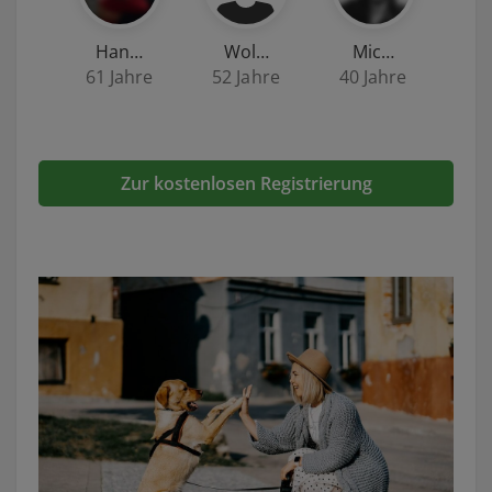
Han…
Wol…
Mic…
61 Jahre
52 Jahre
40 Jahre
Zur kostenlosen Registrierung