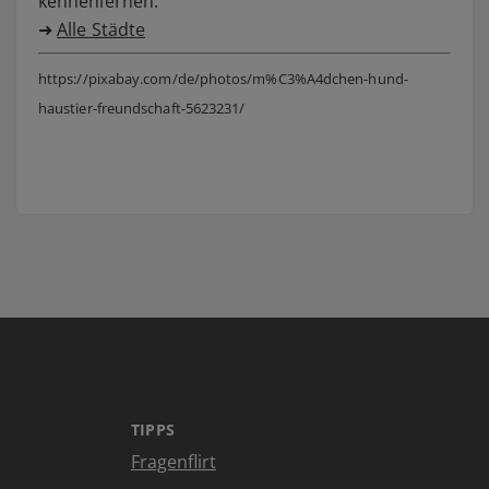
kennenlernen.
➜
Alle Städte
https://pixabay.com/de/photos/m%C3%A4dchen-hund-
haustier-freundschaft-5623231/
TIPPS
Fragenflirt