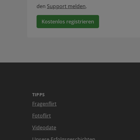
den
Support melden
.
Kostenlos registrieren
TIPPS
Fragenflirt
Fotoflirt
Videodate
Unsere Erfolgsgeschichten