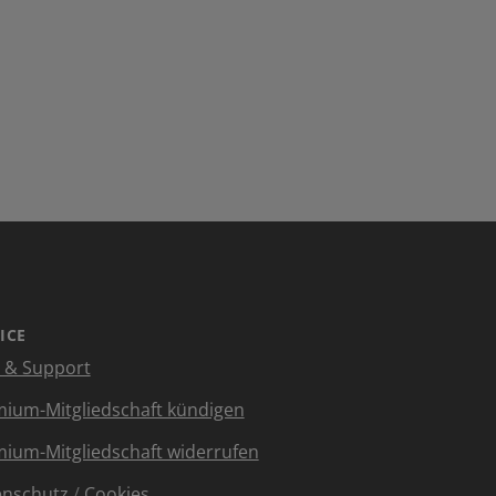
ICE
e & Support
ium-Mitgliedschaft kündigen
ium-Mitgliedschaft widerrufen
enschutz
/
Cookies